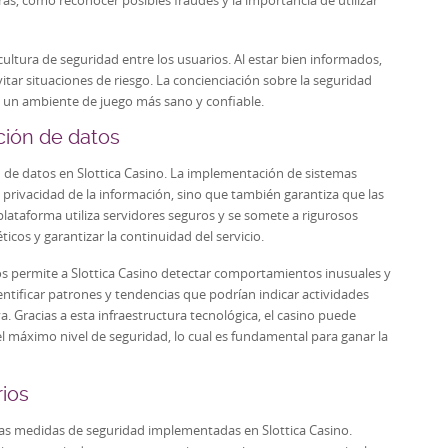
as, cómo reconocer posibles fraudes y la importancia de utilizar
cultura de seguridad entre los usuarios. Al estar bien informados,
tar situaciones de riesgo. La concienciación sobre la seguridad
ndo un ambiente de juego más sano y confiable.
cción de datos
 de datos en Slottica Casino. La implementación de sistemas
privacidad de la información, sino que también garantiza que las
 plataforma utiliza servidores seguros y se somete a rigurosos
cos y garantizar la continuidad del servicio.
os permite a Slottica Casino detectar comportamientos inusuales y
ntificar patrones y tendencias que podrían indicar actividades
a. Gracias a esta infraestructura tecnológica, el casino puede
el máximo nivel de seguridad, lo cual es fundamental para ganar la
rios
as medidas de seguridad implementadas en Slottica Casino.