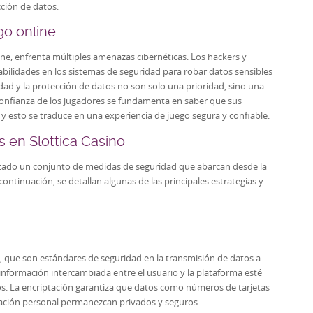
ción de datos.
go online
line, enfrenta múltiples amenazas cibernéticas. Los hackers y
ilidades en los sistemas de seguridad para robar datos sensibles
idad y la protección de datos no son solo una prioridad, sino una
confianza de los jugadores se fundamenta en saber que sus
y esto se traduce en una experiencia de juego segura y confiable.
 en Slottica Casino
ntado un conjunto de medidas de seguridad que abarcan desde la
continuación, se detallan algunas de las principales estrategias y
LS, que son estándares de seguridad en la transmisión de datos a
información intercambiada entre el usuario y la plataforma esté
os. La encriptación garantiza que datos como números de tarjetas
rmación personal permanezcan privados y seguros.