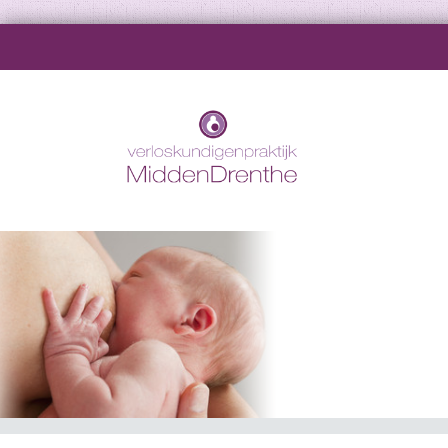
SKIP
TO
CONT