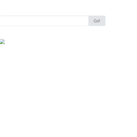
Search
Go!
for: