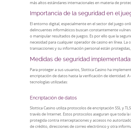
más altos estándares internacionales en materia de protec
Importancia de la seguridad en el jue
El entorno digital, especialmente en el sector del juego on
delincuentes informáticos buscan constantemente vulnerab
o manipular resultados de juegos. Es por ello que la segur
necesidad para cualquier operador de casino en línea. La 
transacciones y su información personal están protegidas, 
Medidas de seguridad implementadas
Para proteger a sus usuarios, Slottica Casino ha impleme
encriptación de datos hasta la verificación de identidad. A 
tecnologías utilizadas:
Encriptación de datos
Slottica Casino utiliza protocolos de encriptación SSL y T
través de Internet. Estos protocolos aseguran que toda la 
protegida contra interceptaciones y accesos no autorizad
de crédito, direcciones de correo electrónico y otra info