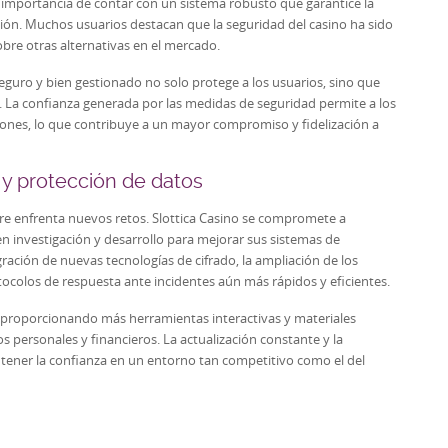
a importancia de contar con un sistema robusto que garantice la
ción. Muchos usuarios destacan que la seguridad del casino ha sido
obre otras alternativas en el mercado.
eguro y bien gestionado no solo protege a los usuarios, sino que
. La confianza generada por las medidas de seguridad permite a los
iones, lo que contribuye a un mayor compromiso y fidelización a
 y protección de datos
re enfrenta nuevos retos. Slottica Casino se compromete a
n investigación y desarrollo para mejorar sus sistemas de
gración de nuevas tecnologías de cifrado, la ampliación de los
ocolos de respuesta ante incidentes aún más rápidos y eficientes.
, proporcionando más herramientas interactivas y materiales
 personales y financieros. La actualización constante y la
tener la confianza en un entorno tan competitivo como el del