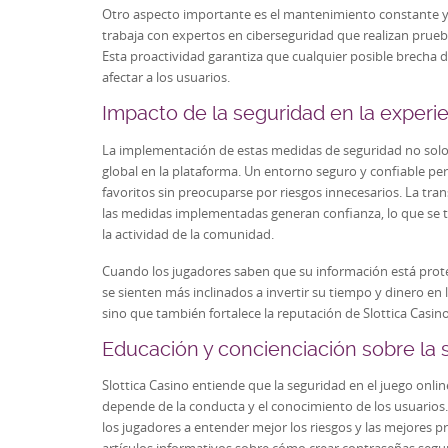
Otro aspecto importante es el mantenimiento constante y l
trabaja con expertos en ciberseguridad que realizan prueb
Esta proactividad garantiza que cualquier posible brecha 
afectar a los usuarios.
Impacto de la seguridad en la experie
La implementación de estas medidas de seguridad no solo 
global en la plataforma. Un entorno seguro y confiable per
favoritos sin preocuparse por riesgos innecesarios. La tran
las medidas implementadas generan confianza, lo que se t
la actividad de la comunidad.
Cuando los jugadores saben que su información está proteg
se sienten más inclinados a invertir su tiempo y dinero en l
sino que también fortalece la reputación de Slottica Casin
Educación y concienciación sobre la 
Slottica Casino entiende que la seguridad en el juego onli
depende de la conducta y el conocimiento de los usuarios.
los jugadores a entender mejor los riesgos y las mejores p