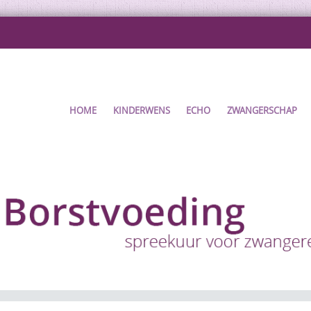
HOME
KINDERWENS
ECHO
ZWANGERSCHAP
ENT