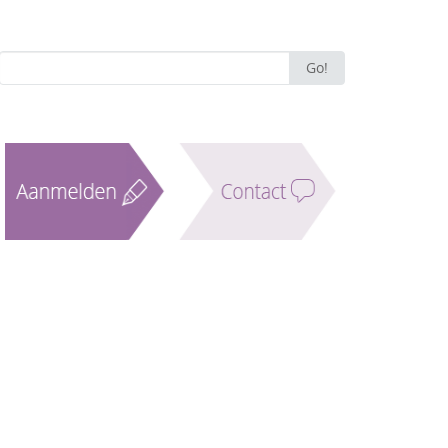
Search
Go!
for: