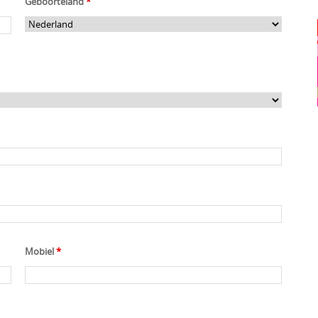
Geboorteland
*
Mobiel
*