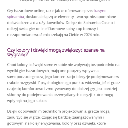
Gry hazardowe online, takie jak te oferowane przez
kasyno
spinamba
, doskonale łączą te elementy, tworząc niezapomniane
doświadczenia dla użytkowników. Dołącz do Spinamba Casino i
odkryj świat gier online! Darmowe spiny, top bonusy i
niezapomniane wrażenia czekają na Ciebie w 2024 roku.
Czy kolory i dźwięki mogą zwiększyć szanse na
wygraną?
Choć kolory i dźwięki same w sobie nie wpływają bezpośrednio na
wyniki gier hazardowych, mają one potężny wpływ na
samopoczucie gracza, jego koncentrację i decyzje podejmowane w
trakcie rozgrywki. Z psychologicznego punktu widzenia, jeżeli gracz
czuje się komfortowo i zmotywowany do dalszej gry, jest bardziej
skłonny do podejmowania przemyślanych decyzji, które mogą
wpłynąć na jego sukces.
Dzięki odpowiednim technikom projektowania, gracze mogą
zanurzyć się w grze, czując się bardziej zaangażowanymi i
gotowymi na kolejne wyzwania. Kolory oraz dźwięki, które