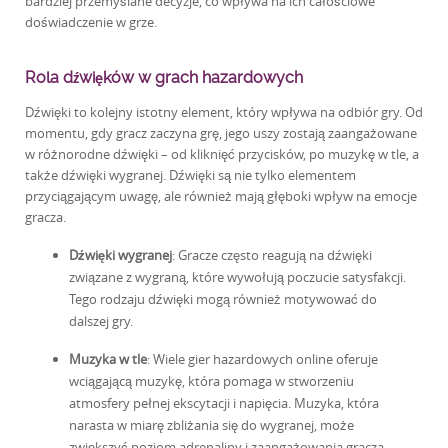
bardziej przemyślane decyzje, co wpływa na ich całościowe
doświadczenie w grze.
Rola dźwięków w grach hazardowych
Dźwięki to kolejny istotny element, który wpływa na odbiór gry. Od
momentu, gdy gracz zaczyna grę, jego uszy zostają zaangażowane
w różnorodne dźwięki – od kliknięć przycisków, po muzykę w tle, a
także dźwięki wygranej. Dźwięki są nie tylko elementem
przyciągającym uwagę, ale również mają głęboki wpływ na emocje
gracza.
Dźwięki wygranej
: Gracze często reagują na dźwięki
związane z wygraną, które wywołują poczucie satysfakcji.
Tego rodzaju dźwięki mogą również motywować do
dalszej gry.
Muzyka w tle
: Wiele gier hazardowych online oferuje
wciągającą muzykę, która pomaga w stworzeniu
atmosfery pełnej ekscytacji i napięcia. Muzyka, która
narasta w miarę zbliżania się do wygranej, może
zwiększyć poziom adrenaliny i zaangażowania gracza.