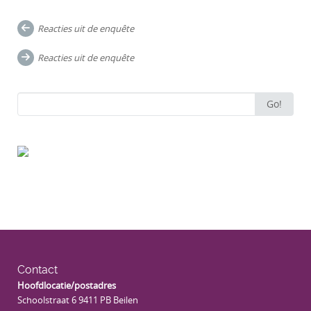
Post
Reacties uit de enquête
navigation
Reacties uit de enquête
Search
Go!
for:
Contact
Hoofdlocatie/postadres
Schoolstraat 6 9411 PB Beilen