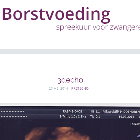
3decho
27 MEI 2014
PRETECHO